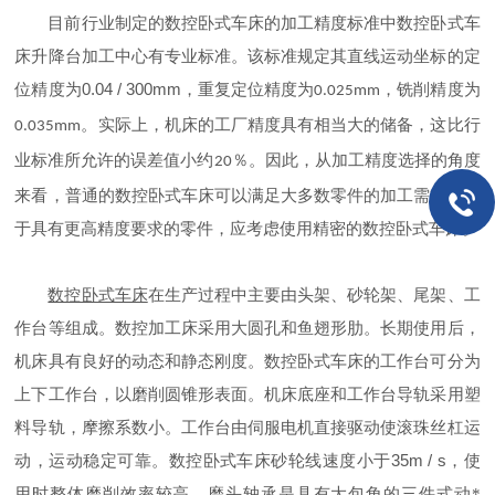
目前行业制定的数控卧式车床的加工精度标准中数控卧式车
床升降台加工中心有专业标准。该标准规定其直线运动坐标的定
0.04 / 300mm
位精度为
，重复定位精度为
，铣削精度为
0.025mm
。实际上，机床的工厂精度具有相当大的储备，这比行
0.035mm
业标准所允许的误差值小约
％。因此，从加工精度选择的角度
20
来看，普通的数控卧式车床可以满足大多数零件的加工需求。对
于具有更高精度要求的零件，应考虑使用精密的数控卧式车床。
数控卧式车床
在生产过程中主要由头架、砂轮架、尾架、工
作台等组成。数控加工床采用大圆孔和鱼翅形肋。长期使用后，
机床具有良好的动态和静态刚度。数控卧式车床的工作台可分为
上下工作台，以磨削圆锥形表面。机床底座和工作台导轨采用塑
料导轨，摩擦系数小。工作台由伺服电机直接驱动使滚珠丝杠运
35m / s
动，运动稳定可靠。数控卧式车床砂轮线速度小于
，使
用时整体磨削效率较高。磨头轴承是具有大包角的三件式动*