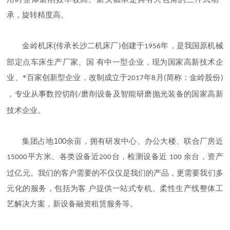
承，旋转精度高。
(
金岭机床
传承长沙二机床厂
创建于
年，是我国原机械
)
1956
部定点车床生产厂家、国 有中一型企业，现为国家高新技术企
业、*百家创新型企业，改制成立于
年
月
简称：金岭股份
2017
8
(
)
，专业从事数控切削
磨削设备及智能研磨抛光装备的国家高新
/
技术企业。
100
集团占地
余亩，拥有研发中心、办公大楼、联合厂房近
平方米、各类设备近
台，检测设备近
余台，资产
15000
200
100
过亿元。我们的客户需要的不仅仅是我们的产品，更需要我们多
元化的服务，包括为客 户提供一站式专机、柔性生产线整体工
艺解决方案，新设备融资租赁服务等。