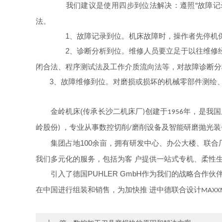
“故障
我们建议是使用四步到位法解决：遵照
法。
1
、故障记录到位。机床故障时，操作者先停机
2
、诊断分析到位。维修人员要立足于以往维修
闭合法、程序测试法及工作介质流向法等，对故障诊断分
3
、故障维修到位。对磨损或损坏的机械零部件测绘
(
金岭机床
传承长沙二机床厂
创建于
年，是我国
)
1956
岭股份
，专业从事数控切削
磨削设备及智能研磨抛光装
)
/
100
集团占地
余亩，拥有研发中心、办公大楼、联合
我们多元化的服务，包括为客 户提供一站式专机、柔性
PUHLER GmbH
引入了德国
作为我们的战略合作伙
在中国进行组装和销售，为加快推 进中德联合设计
MAXXM