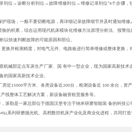
记录到位→诊断分析到位→故障维修到位→维修记录到位”
个步骤，
4
保护现场，一般不要切断电源，再详细记录故障细节并及时通知维修
经验的积累，综合运用现代机床模块化维修方法原理分析法、报警信
析以快速判断故障的可能原因和部位。
、更换并检测精度，对电气元件、电路板进行简单维修或整体更换，
原机械部定点车床生产厂家、国 有中一型企业，现为国家高新技术
备的国家高新技术企业。
厂房近
平方米、各类设备近
台，检测设备近
余台，资
15000
200
100
生产线整体工艺解决方案，新设备融资租赁服务等。
伴，派勒是一家总部位于德国汉堡专注于纳米研磨智能装 备的科技公
系列研磨抛光机、高档数控机床产业化及商业化进程，共同打造“
ILL