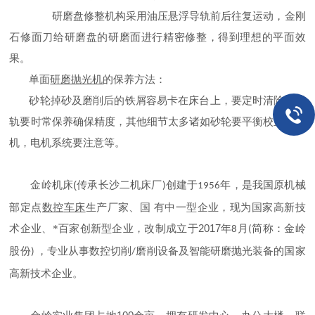
研磨盘修整机构采用油压悬浮导轨前后往复运动，金刚
石修面刀给研磨盘的研磨面进行精密修整，得到理想的平面效
果。
单面
的保养方法：
研磨抛光机
砂轮掉砂及磨削后的铁屑容易卡在床台上，要定时清除。滑
轨要时常保养确保精度，其他细节太多诸如砂轮要平衡校正才上
机，电机系统要注意等。
(
金岭机床
传承长沙二机床厂
创建于
年，是我国原机械
)
1956
部定点
数控
车床
生产厂家、国
有中一型企业，现为国家高新技
2017
术企业、*百家创新型企业，改制成立于
年
月
简称：金岭
8
(
股份
，专业从事数控切削
磨削设备及智能研磨抛光装备的国家
)
/
高新技术企业。