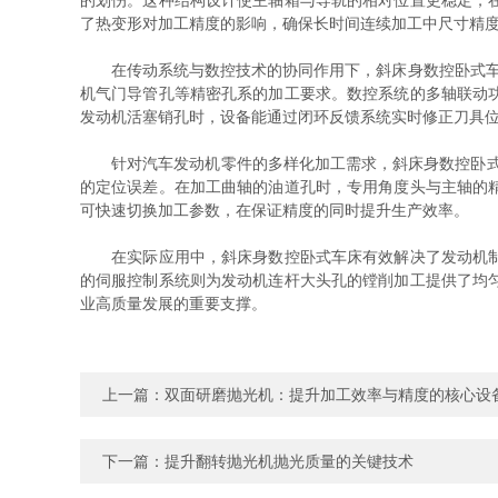
的划伤。这种结构设计使主轴箱与导轨的相对位置更稳定，
了热变形对加工精度的影响，确保长时间连续加工中尺寸精
在传动系统与数控技术的协同作用下，斜床身数控卧式车床实
机气门导管孔等精密孔系的加工要求。数控系统的多轴联动
发动机活塞销孔时，设备能通过闭环反馈系统实时修正刀具位置，
针对汽车发动机零件的多样化加工需求，斜床身数控卧式车
的定位误差。在加工曲轴的油道孔时，专用角度头与主轴的
可快速切换加工参数，在保证精度的同时提升生产效率。
在实际应用中，斜床身数控卧式车床有效解决了发动机制造
的伺服控制系统则为发动机连杆大头孔的镗削加工提供了均
业高质量发展的重要支撑。
上一篇：
双面研磨抛光机：提升加工效率与精度的核心设
下一篇：
提升翻转抛光机抛光质量的关键技术