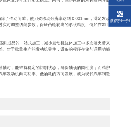
少机床变形带来的加工误差。同时，倾斜床身的对称结构降低
传动间隙，使刀架移动分辨率达到 0.001mm，满足发动
微信扫一扫
过实时调整切削参数，保证凸轮轮廓的形状精度。例如在加工
坯到成品的一站式加工，减少发动机缸体加工中多次装夹带来
差。对于批量生产的发动机零件，设备的程序存储与调用功能
器轴时，能维持稳定的切削状态，确保轴颈的圆柱度；而精密
汽车发动机向高功率、低油耗的方向发展，成为现代汽车制造