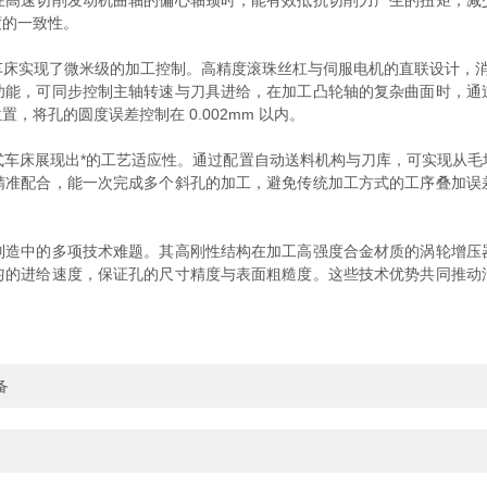
在高速切削发动机曲轴的偏心轴颈时，能有效抵抗切削力产生的扭矩，减
度的一致性。
现了微米级的加工控制。高精度滚珠丝杠与伺服电机的直联设计，消除了
功能，可同步控制主轴转速与刀具进给，在加工凸轮轴的复杂曲面时，通
将孔的圆度误差控制在 0.002mm 以内。
床展现出*的工艺适应性。通过配置自动送料机构与刀库，可实现从毛
精准配合，能一次完成多个斜孔的加工，避免传统加工方式的工序叠加误
中的多项技术难题。其高刚性结构在加工高强度合金材质的涡轮增压
匀的进给速度，保证孔的尺寸精度与表面粗糙度。这些技术优势共同推动
备