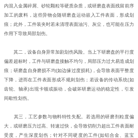
内混入金属碎屑、砂轮颗粒等硬质杂质，或研磨盘表面残留前序
加工的废料，这些异物会随研磨盘运动嵌入工件表面，形成划
痕；此外，工件装夹时若未清理表面油污、灰尘，也可能在压力
作用下导致局部划伤。
其二，设备自身异常加剧划伤风险。当上下研磨盘的平行度
偏差超标时，工件与研磨盘接触不均匀，局部压力过大易造成划
痕；研磨盘自身磨损不均(如边缘过度损耗)，会导致表面平整度
下降，进而在工件表面形成不规则划伤；若设备的传动系统(如
齿轮、轴承)出现卡顿或振动，会破坏研磨运动的稳定性，引发
间歇性划伤。
其三，工艺参数与物料特性失配。若选用的研磨剂粒度偏
大，或研磨压力过高、转速过快，会导致切削力超出工件表面耐
受度，产生深度划伤；针对不同硬度的工件(如铝合金、蓝宝