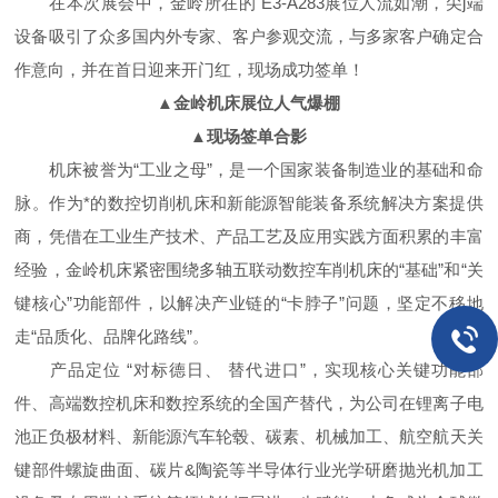
在本次展会中，金岭所在的 E3-A283展位人流如潮，尖j端
设备吸引了众多国内外专家、客户参观交流，与多家客户确定合
作意向，并在首日迎来开门红，现场成功签单！
▲金岭机床展位人气爆棚
▲现场签单合影
机床被誉为“工业之母”，是一个国家装备制造业的基础和命
脉。作为*的数控切削机床和新能源智能装备系统解决方案提供
商，凭借在工业生产技术、产品工艺及应用实践方面积累的丰富
经验，金岭机床紧密围绕多轴五联动数控车削机床的“基础”和“关
键核心”功能部件，以解决产业链的“卡脖子”问题，坚定不移地
走“品质化、品牌化路线”。
产品定位 “对标德日、 替代进口”，实现核心关键功能部
件、高端数控机床和数控系统的全国产替代，为公司在锂离子电
池正负极材料、新能源汽车轮毂、碳素、机械加工、航空航天关
键部件螺旋曲面、碳片&陶瓷等半导体行业光学研磨抛光机加工