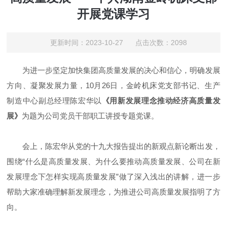
开展党课学习
更新时间：2023-10-27 点击次数：2098
为进一步坚定加快集团高质量发展的决心和信心，明确发展
方向、凝聚发展力量，10月26日，金岭机床党支部书记、生产
制造中心副总经理陈宏华以
《用新发展理念推动经济高质量发
展》
为题为公司党员干部职工讲授专题党课。
会上，陈宏华从党的十九大报告提出的新观点新论断出发，
围绕“什么是高质量发展、为什么要推动高质量发展、公司在新
发展理念下怎样实现高质量发展”做了深入浅出的讲解，进一步
帮助大家准确理解新发展理念，为推进公司高质量发展指明了方
向。