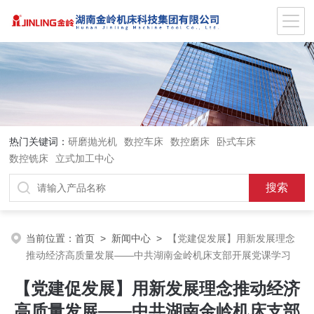
热门关键词：
研磨抛光机
数控车床
数控磨床
卧式车床
数控铣床
立式加工中心
当前位置：
首页
>
新闻中心
>
【党建促发展】用新发展理念
推动经济高质量发展——中共湖南金岭机床支部开展党课学习
【党建促发展】用新发展理念推动经济
高质量发展——中共湖南金岭机床支部