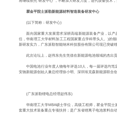
将继续依托“研发中心”，不断加大研发力度，迭代设备技术
瞿金平院士派勒新能源材料智造装备研发中心
(以下简称：研发中心)
面向国家重大发展需求深耕高端新能源装备产业，以产品突
任，华南理工大学材料加工工程国家重点学科带头人。)的领
新研发实力，广东派勒智能纳米科技股份有限公司现已突破锂
此次论坛上，赵伟东先生凭借在新能源电池领域的杰出贡献和卓
中国电池行业年度人物每年评选10人，每一届评选均笃定
安驰新能源创始人兼总经理徐小明、深圳埃克森新能源联合创
(广东派勒锂电总经理赵伟东)
华南理工大学MBA硕士学位，高级工程师，瞿金平院士派
套重大技术装备重点专项扶持；是广东省锂离子电池浆料自动