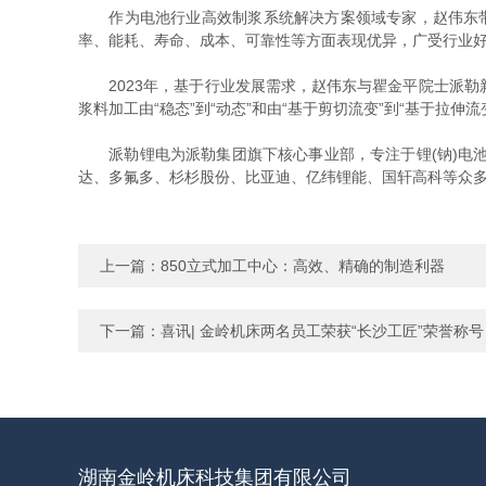
作为电池行业高效制浆系统解决方案领域专家，赵伟东带领
率、能耗、寿命、成本、可靠性等方面表现优异，广受行业
2023年，基于行业发展需求，赵伟东与瞿金平院士派勒
浆料加工由“稳态”到“动态”和由“基于剪切流变”到“基于拉
派勒锂电为派勒集团旗下核心事业部，专注于锂(钠)电池
达、多氟多、杉杉股份、比亚迪、亿纬锂能、国轩高科等众
上一篇：
850立式加工中心：高效、精确的制造利器
下一篇：
喜讯| 金岭机床两名员工荣获“长沙工匠”荣誉称号
湖南金岭机床科技集团有限公司