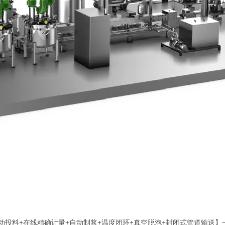
料+在线精确计量+自动制浆+温度闭环+真空脱泡+封闭式管道输送】一