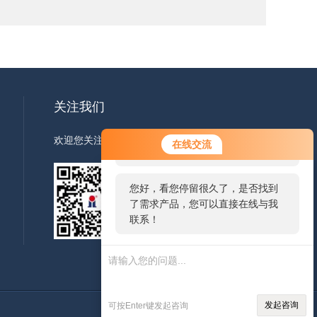
关注我们
您好！欢迎前来咨询，很高兴为您
欢迎您关注我们的微信公众号了解更多信息
在线交流
服务，请问您要咨询什么问题呢？
您好，看您停留很久了，是否找到
了需求产品，您可以直接在线与我
扫一扫
联系！
关注我们
发起咨询
可按Enter键发起咨询