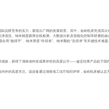
品牌竞争的实力，展现出广阔的发展前景。其中，金岭机床凭借其出
洁净清洗、纳米精度膜厚在线检测、大数据分析及智能化控制等研磨机核
局“抛得平”、纳米厚度“停得准”、纳米颗粒“洗得净”等关键技术难题。
用成效，获得了湖南省科技成果评价的高度认可——鉴定结果产品处于国
内外的高度关注。该设备通过湖南省工信厅组织评审，金岭机床被认定为