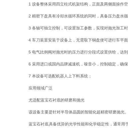
1 设备整体采用四立柱式机架结构，正面及两侧面操作空
2 精密下盘具有冷却水循环系统的同时，具备压力盘水循
3 各轴可独立控制，可设置加工参数，实现对抛光加工时
4 车刀装置安装于设备上，无需取下铜盘便可进行车平面
5 电气比例阀对抛光时的压力进行分段式设置供给，达到
6 采用进口或国内品牌减速机，噪音小，控制稳定，确保
7 本设备可选配机器人上下料系统；
应用领域广泛
尤适配蓝宝石衬底的研磨和抛光
该设备主要是针对半导体晶圆的智能化超精密研磨抛光。适
蓝宝石衬底具备优异的光学性能和化学稳定性，通常用于超高