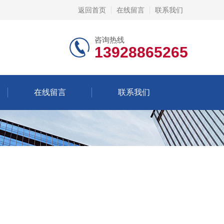
返回首页
在线留言
联系我们
咨询热线
13928865265
在线留言
联系我们