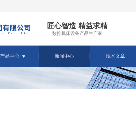
匠心智造 精益求精
数控机床设备产品生产家
产品中心
新闻中心
技术文章