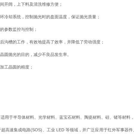
间开阔，上下料及清洗维修方便；
环冷却系统，控制抛光时的盘面温度，保证抛光质量；
的参数监控与控制；
后沟槽的工作，有效地提高了效率，并降低了劳动强度；
晶圆抛光的目的，减少不良品发生率。
加工晶圆的精度；
用于半导体材料、光学材料、蓝宝石材料、陶瓷材料、硅、锗等材料，
速集成电路(SOS)、工业 LED 等领域，并广泛应用于红外军事器