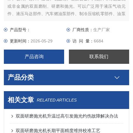
或非金属的双面磨削、研磨和抛光。可以广泛用于液压气动元
件、液压马达部件、汽车燃油泵部件、制冷压缩机零部件、油泵
油嘴零部件、发动机零部件、高精密轴承滚柱及套圈、密封件、
活塞环、量刃具、模具、仪表、硬质合金刀片、陶瓷阀芯、磁性
产品型号：
厂商性质：
生产厂家
材料等产品的双面磨削、研磨和抛光加工。
更新时间：
2026-05-29
访 问 量：
6684
产品咨询
联系我们
产品分类
相关文章
RELATED ARTICLES
双面研磨抛光机升温过高引发抛光灼伤故障解决办法
双面研磨抛光机长期平面精度维持校准工艺