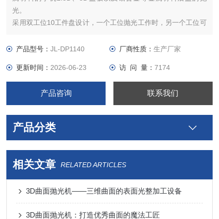
光。
采用双工位10工件盘设计，一个工位抛光工作时，另一个工位可
以上料和下料，从而实现不停机上下料操作。工件盘既可以自
转，又能在下支撑盘带动下公转，上抛光盘单独驱动且转向与工
产品型号：
JL-DP1140
厂商性质：
生产厂家
件盘相反，设备运行稳定，加工效率、良品率高。
更新时间：
2026-06-23
访 问 量：
7174
产品咨询
联系我们
产品分类
相关文章
RELATED ARTICLES
3D曲面抛光机——三维曲面的表面光整加工设备
3D曲面抛光机：打造优秀曲面的魔法工匠