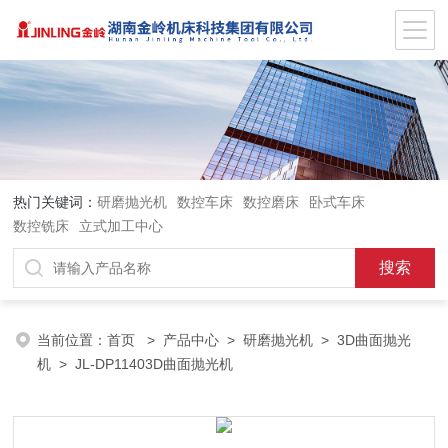
热门关键词：
研磨抛光机
数控车床
数控磨床
卧式车床
数控铣床
立式加工中心
当前位置：
首页
>
产品中心
>
研磨抛光机
>
3D曲面抛光
机
> JL-DP11403D曲面抛光机