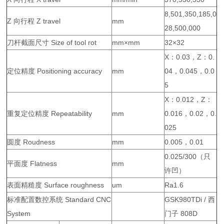
8,501,350,185,0
Z 向行程 Z travel
mm
28,500,000
刀杆截面尺寸 Size of tool rot
mm×mm
32×32
X：0.03，Z：0.
定位精度 Positioning accuracy
mm
04，0.045，0.0
5
X：0.012，Z：
重复定位精度 Repeatability
mm
0.016，0.02，0.
025
圆度 Roudness
mm
0.005，0.01
0.025/300（只
平面度 Flatness
mm
许凹）
表面精糙度 Surface roughness
um
Ra1.6
标准配置数控系统 Standard CNC
GSK980TDi / 西
System
门子 808D