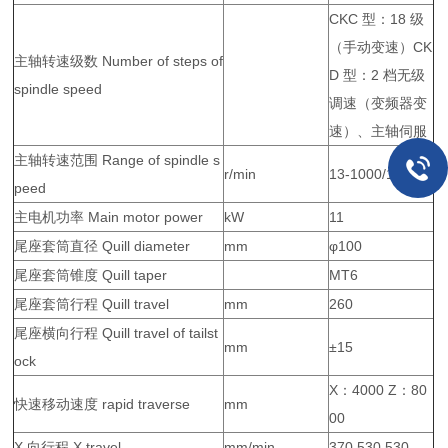
CKC 型：18 级
（手动变速）CK
主轴转速级数 Number of steps of
D 型：2 档无级
spindle speed
调速（变频器变
速）、主轴伺服
主轴转速范围 Range of spindle s
r/min
13-1000/10-800
peed
主电机功率 Main motor power
kW
11
尾座套筒直径 Quill diameter
mm
φ100
尾座套筒锥度 Quill taper
MT6
尾座套筒行程 Quill travel
mm
260
尾座横向行程 Quill travel of tailst
mm
±15
ock
X：4000 Z：80
快速移动速度 rapid traverse
mm
00
X 向行程 X travel
mm/min
370,530,530