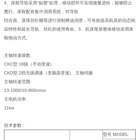
4、床鞍导轨采用“贴塑"处理，移动部件可实现微量进给，能够防止
爬行。床鞍配有集中润滑系统，对导轨
结合面、滚珠丝杠螺母进行强制稀油润滑，可有效提高机床的动态响
应特性和延长导轨、丝杠的使用寿命。5、机床尾座整体移动采用床
鞍拖动方式。
主轴转速级数:
CKC型:18级（手动变速)
CKD型:2档无级调速（变频器变速)、主轴伺服
主轴转速范围:
13-1000/10-800r/min
主电机功率:
11kw
技术参数：
型号 MODEL