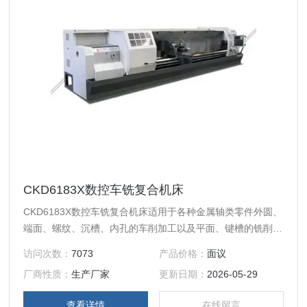
CKD6183X数控车铣复合机床
CKD6183X数控车铣复合机床适用于各种金属轴类零件外圆、
端面、螺纹、沉槽、内孔的车削加工以及平面、键槽的铣削加
工，能够完成需要多轴联动才能加工的各种曲面，即能高效率
访问次数：
7073
产品价格：
面议
的粗加工又能高质量的精加工。尤其适用于形状复杂且加工精
厂商性质：
生产厂家
更新日期：
2026-05-29
度要求较高的零件。
查看详情
在线留言