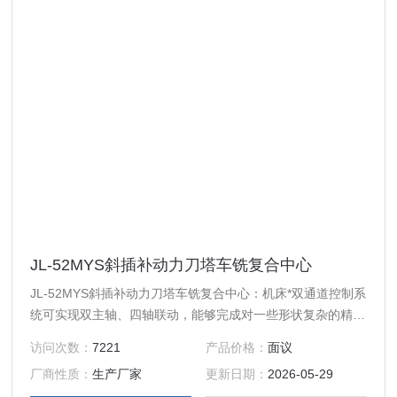
JL-52MYS斜插补动力刀塔车铣复合中心
JL-52MYS斜插补动力刀塔车铣复合中心：机床*双通道控制系
统可实现双主轴、四轴联动，能够完成对一些形状复杂的精密
零件的车削，钻削，铣削甚至磨削复合加工，同时两套主轴及
访问次数：
7221
产品价格：
面议
刀架可以快速切换，极大的缩短零件生产周期，还能避免因为
厂商性质：
生产厂家
更新日期：
2026-05-29
重复装夹而出现的形位公差误差过大。