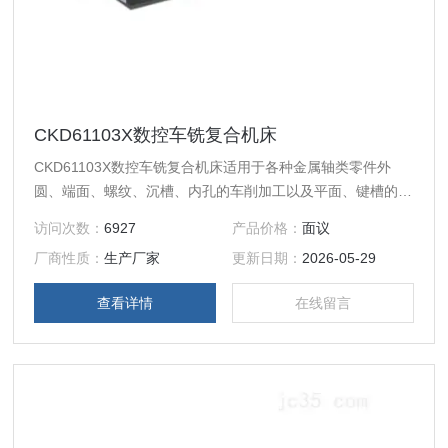
CKD61103X数控车铣复合机床
CKD61103X数控车铣复合机床适用于各种金属轴类零件外
圆、端面、螺纹、沉槽、内孔的车削加工以及平面、键槽的铣
削加工，能够完成需要多轴联动才能加工的各种曲面，即能高
访问次数：
6927
产品价格：
面议
效率的粗加工又能高质量的精加工。尤其适用于形状复杂且加
厂商性质：
生产厂家
更新日期：
2026-05-29
工精度要求较高的零件。
查看详情
在线留言